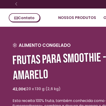
Ignorar conteúdo
NOSSOS PRODUTOS
O
Contato
ALIMENTO CONGELADO
FRUTAS PARA SMOOTHIE 
AMARELO
Preço
20 x 130 g (2,6 kg)
42,00€
normal
Esta receita 100% fruta, também conhecida como
Superpoderoso», combina a doçura da manga e 