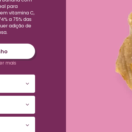
eal para
 em vitamina C,
74% a 75% das
uer adição de
osa.
nho
er mais