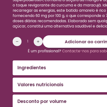
o toque revigorante da curcuma e da maracujá. Id
recarregar as energias, este batido amarelo é rico
fornecendo 60 mg por 100 g, o que corresponde a 
doses diárias recomendadas. Elaborado sem qualq
açúcar, constitui uma alternativa saudável e delici
Quantidade
Adicionar ao carri
Reduzir
Aumentar
a
a
É um profissional?
Contacte-nos para sab
quantidade
quantidade
de
de
Smoothie
Smoothie
Ingredientes
amarelo
amarelo
a
a
ser
ser
Valores nutricionais
misturado
misturado
Desconto por volume