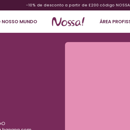
-10% de desconto a partir de £200 código NOSSA10
 NOSSO MUNDO
ÁREA PROFIS
Ignorar
informações sobre
o produto
-
 «O
da banana com